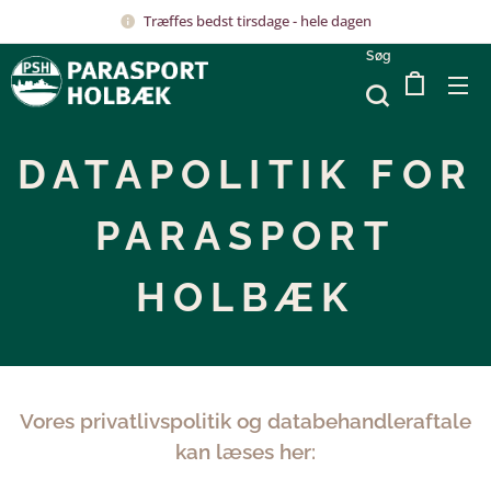
Træffes bedst tirsdage - hele dagen
Søg
DATAPOLITIK FOR
PARASPORT
HOLBÆK
Vores privatlivspolitik og databehandleraftale
kan læses her: