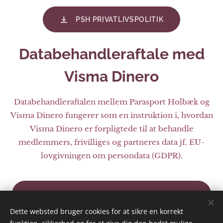
PSH PRIVATLIVSPOLITIK
Databehandleraftale med
Visma Dinero
Databehandleraftalen mellem Parasport Holbæk og
Visma Dinero fungerer som en instruktion i, hvordan
Visma Dinero er forpligtede til at behandle
medlemmers, frivilliges og partneres data jf. EU-
lovgivningen om persondata (GDPR).
DATABEHANDLERAFTALE - VISMA DINERO
Dette websted bruger cookies for at sikre en korrekt