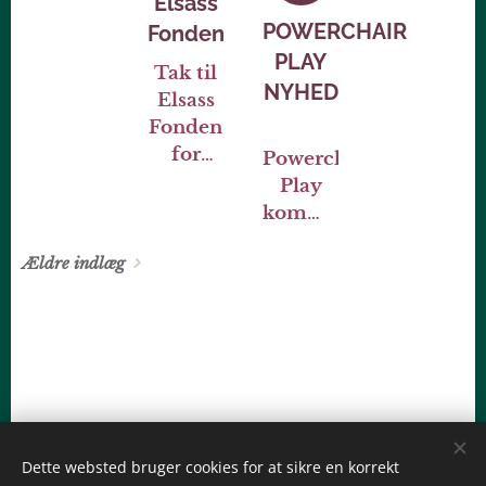
Elsass
opruste
sikret
og kan
POWERCHAIR
Fonden
sig en
nu
PLAY
af
Tak til
præsentere
NYHED
dansk
Elsass
endnu
Powerchai
Fonden
⚽️🔥
en
Footballs
for
Powerchair
markant
største
vores 3.
Play
tilgang.
profiler.
Strike
kommer
Tristan
Force-
i sæson
Faravola
kørestol
Ældre indlæg
2026/2027!
er ny
🔥⚽️
spiller i
Er du
klubben
mellem
og
10 og 14
styrker
år og
truppen
nysgerrig
frem
på
mod
Dette websted bruger cookies for at sikre en korrekt
powerchair