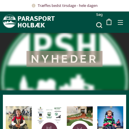
Træffes bedst tirsdage - hele dagen
Søg
NYHEDER
jul.