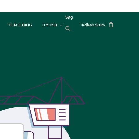
Søg
TILMELDING
OM PSH
Indkøbskurv