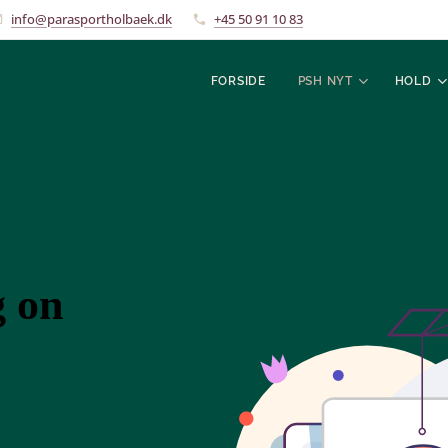
info@parasportholbaek.dk
+45 50 91 10 83
FORSIDE
PSH NYT
HOLD