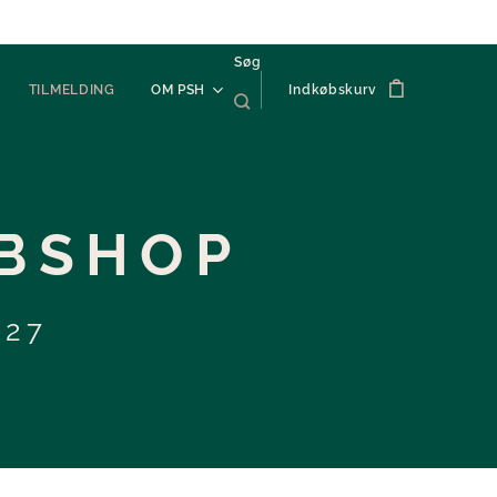
Søg
TILMELDING
OM PSH
Indkøbskurv
EBSHOP
-'27