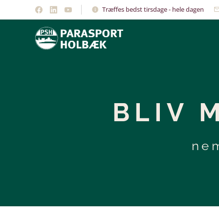
Træffes bedst tirsdage - hele dagen
BLIV 
nem