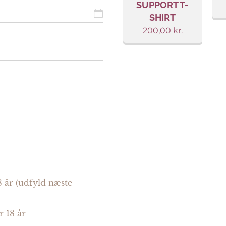
SUPPORT T-
SHIRT
200,00
kr.
8 år (udfyld næste
r 18 år