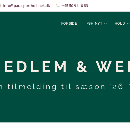
info@parasportholbaek.dk
+45 50 91 10 83
FORSIDE
PSH NYT
HOLD
MEDLEM & W
 tilmelding til sæson '26