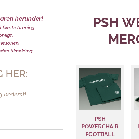
laren herunder!
PSH
W
l første træning
MER
onligt.
 sæsonen,
nden tilmelding.
G HER:
g nederst!
PSH
POWERCHAIR
FOOTBALL