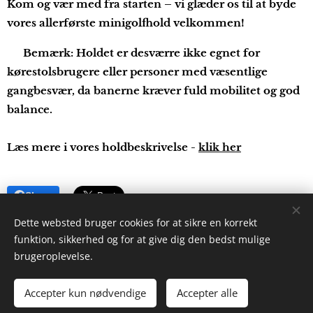
Kom og vær med fra starten – vi glæder os til at byde
vores allerførste minigolfhold velkommen! ⛳🎉
⚠️ Bemærk: Holdet er desværre ikke egnet for
kørestolsbrugere eller personer med væsentlige
gangbesvær, da banerne kræver fuld mobilitet og god
balance.
Læs mere i vores holdbeskrivelse -
klik her
Share
Dette websted bruger cookies for at sikre en korrekt
funktion, sikkerhed og for at give dig den bedst mulige
brugeroplevelse.
© 2026
Alle rettigheder forbeholdes
Accepter kun nødvendige
Accepter alle
Parasport Holbæk
Cookies