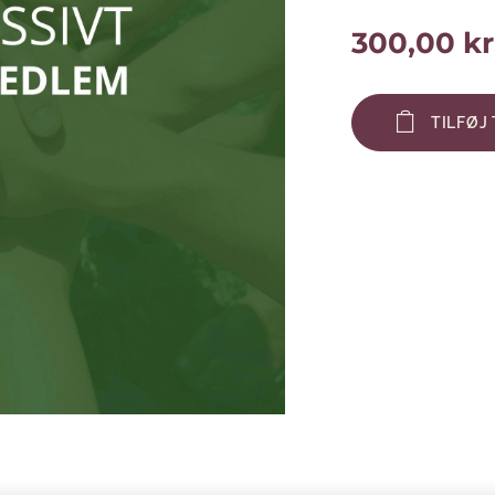
300,00
kr
TILFØJ