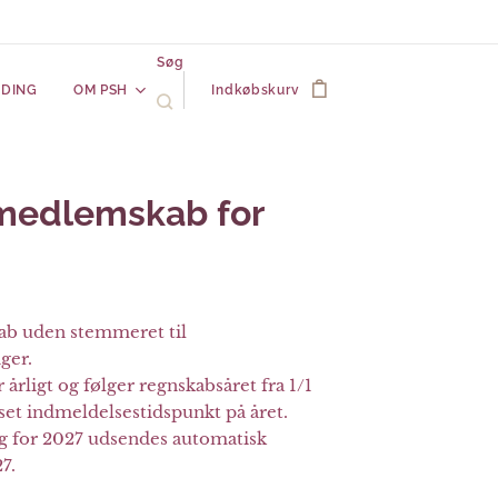
Søg
LDING
OM PSH
Indkøbskurv
 medlemskab for
b uden stemmeret til
ger.
rligt og følger regnskabsåret fra 1/1
set indmeldelsestidspunkt på året.
 for 2027 udsendes automatisk
7.