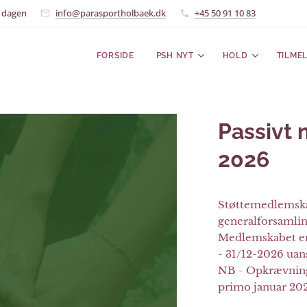
e dagen
info@parasportholbaek.dk
+45 50 91 10 83
FORSIDE
PSH NYT
HOLD
TILME
Passivt
2026
Støttemedlemska
generalforsamlin
Medlemskabet er å
- 31/12-2026 uan
NB - Opkrævning
primo januar 202